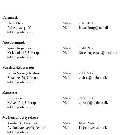
Formand:
Hans Alnor
Mobil:
4093 4280
Aabenraavej 169
Mail:
braadeborg@mail.dk
6400 Sønderborg
Næstformand:
Søren Jürgensen
Mobil:
2614 2150
Kirkepold 12, Ullerup
Mail:
Sorenjurgensen@gmail.com
6400 Sønderborg
Vandværksbestyrer:
Jesper Strange Nielsen
Mobil:
4030 5065
Rosenvej 29, Ullerup
Mail:
audrift@outlook.dk
6400 Sønderborg
Kasserer:
Bo Bonde
Mobil:
2186 1708
Kalvetoft 4, Ullerup
Mail:
auvand@outlook.dk
6400 Sønderborg
Medlem af bestyrelsen:
Kresten K. Lorenzen
Mobil:
6176 2597
Avnbøløstenvej 69, Avnbøl
Mail:
kl@tingvejgaard.dk
6400 Sønderborg