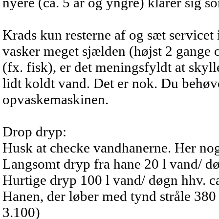
nyere (ca. 5 år og yngre) klarer sig s
Krads kun resterne af og sæt service
vasker meget sjælden (højst 2 gange o
(fx. fisk), er det meningsfyldt at sky
lidt koldt vand. Det er nok. Du behøve
opvaskemaskinen.
Drop dryp:
Husk at checke vandhanerne. Her nogl
Langsomt dryp fra hane 20 l vand/ døg
Hurtige dryp 100 l vand/ døgn hhv. ca
Hanen, der løber med tynd stråle 380 
3.100)